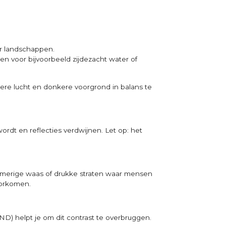
or landschappen.
iken voor bijvoorbeeld zijdezacht water of
dere lucht en donkere voorgrond in balans te
r wordt en reflecties verdwijnen. Let op: het
dromerige waas of drukke straten waar mensen
oorkomen.
GND) helpt je om dit contrast te overbruggen.