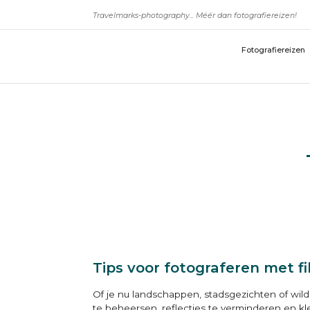
Travelmarks-photography... Méér dan fotografiereizen!
Fotografiereizen
Tips voor fotograferen met fi
Of je nu landschappen, stadsgezichten of wildl
te beheersen, reflecties te verminderen en k