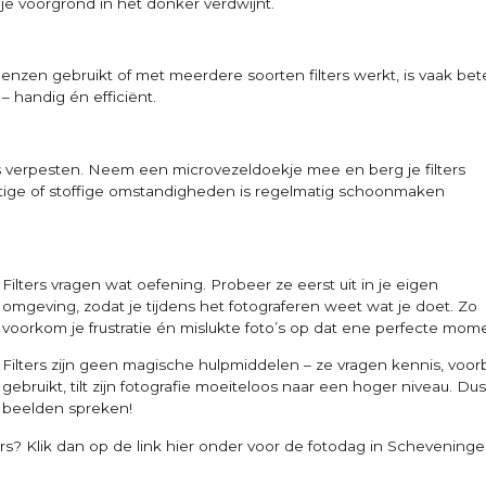
 je voorgrond in het donker verdwijnt.
t
lenzen gebruikt of met meerdere soorten filters werkt, is vaak bet
s – handig én efficiënt.
’s verpesten. Neem een microvezeldoekje mee en berg je filters
tige of stoffige omstandigheden is regelmatig schoonmaken
Filters vragen wat oefening. Probeer ze eerst uit in je eigen
omgeving, zodat je tijdens het fotograferen weet wat je doet. Zo
voorkom je frustratie én mislukte foto’s op dat ene perfecte mom
Filters zijn geen magische hulpmiddelen – ze vragen kennis, voo
gebruikt, tilt zijn fotografie moeiteloos naar een hoger niveau. Dus 
beelden spreken!
ters? Klik dan op de link hier onder voor de fotodag in Schevenin