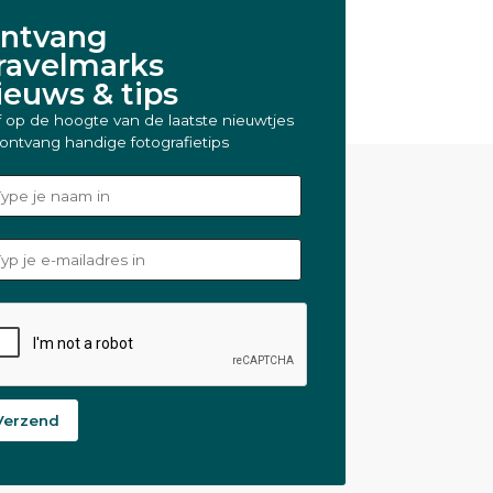
ntvang
ravelmarks
ieuws & tips
jf op de hoogte van de laatste nieuwtjes
ontvang handige fotografietips
ledige Naam
*
ail
*
Verzend