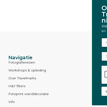
O
T
n
Bli
en 
Vol
E-m
Navigatie
Fotografiereizen
Workshops & opleiding
Over Travelmarks
H&Y filters
Fotoprint wanddecoratie
Info