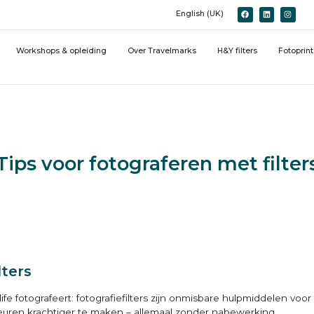
English (UK)
Workshops & opleiding
Over Travelmarks
H&Y filters
Fotoprin
Tips voor fotograferen met filter
lters
ife fotografeert: fotografiefilters zijn onmisbare hulpmiddelen voo
leuren krachtiger te maken – allemaal zonder nabewerking.