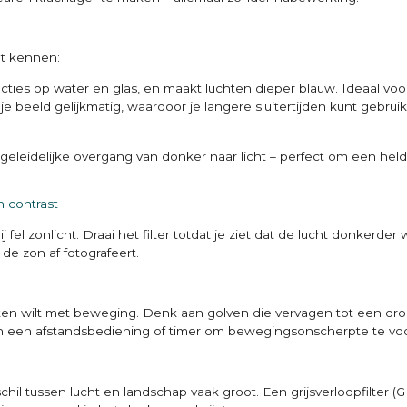
oet kennen:
lecties op water en glas, en maakt luchten dieper blauw. Ideaal vo
t je beeld gelijkmatig, waardoor je langere sluitertijden kunt gebru
 geleidelijke overgang van donker naar licht – perfect om een hel
n contrast
bij fel zonlicht. Draai het filter totdat je ziet dat de lucht donkerde
de zon af fotografeert.
ffecten wilt met beweging. Denk aan golven die vervagen tot een 
en een afstandsbediening of timer om bewegingsonscherpte te v
il tussen lucht en landschap vaak groot. Een grijsverloopfilter (