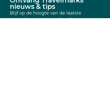
Ontvang Travelmarks
nieuws & tips
Blijf op de hoogte van de laatste
nieuwtjes en ontvang handige
fotografietips
Volledige Naam
*
E-mail
*
Verzend