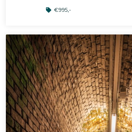
€995,-