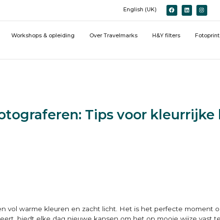
English (UK)
Workshops & opleiding
Over Travelmarks
H&Y filters
Fotoprin
otograferen: Tips voor kleurrijke 
oen vol warme kleuren en zacht licht. Het is het perfecte moment
rmeert, biedt elke dag nieuwe kansen om het op mooie wijze vast 