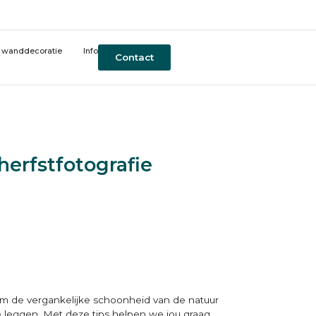
t wanddecoratie
Info
Contact
herfstfotografie
 om de vergankelijke schoonheid van de natuur
te leggen. Met deze tips helpen we jou graag