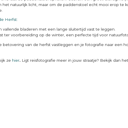
van het natuurlijk licht, maar om de paddenstoel echt mooi erop te 
e.
e Herfst:
vallende bladeren met een lange sluitertijd vast te leggen.
erfst ter voorbereiding op de winter, een perfecte tijd voor natuurfot
de betovering van de herfst vastleggen en je fotografie naar een ho
ijk ze
hier
.
Ligt reisfotografie meer in jouw straatje? Bekijk dan h