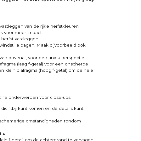
astleggen van de rijke herfstkleuren.
rs voor meer impact.
herfst vastleggen.
 windstille dagen. Maak bijvoorbeeld ook
 van bovenaf, voor een uniek perspectief.
afragma (laag f-getal) voor een onscherpe
n klein diafragma (hoog f-getal) om de hele
ische onderwerpen voor close-ups.
 dichtbij kunt komen en de details kunt
in de schemerige omstandigheden rondom
taat.
lein f-getal) om de achtergrond te vervagen.