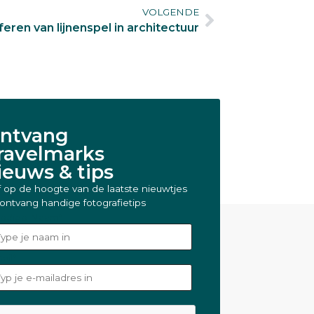
VOLGENDE
eren van lijnenspel in architectuur
ntvang
ravelmarks
ieuws & tips
jf op de hoogte van de laatste nieuwtjes
ontvang handige fotografietips
ledige Naam
*
ail
*