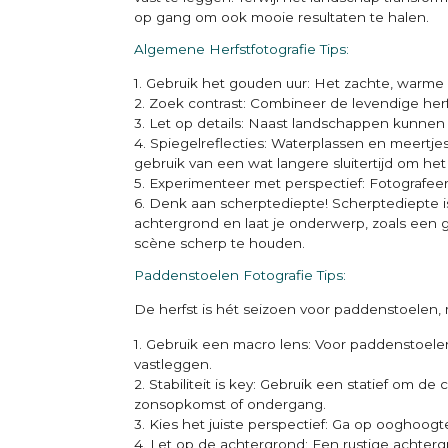
op gang om ook mooie resultaten te halen.
Algemene Herfstfotografie Tips:
1. Gebruik het gouden uur: Het zachte, warme 
2. Zoek contrast: Combineer de levendige her
3. Let op details: Naast landschappen kunnen
4. Spiegelreflecties: Waterplassen en meertje
gebruik van een wat langere sluitertijd om het
5. Experimenteer met perspectief: Fotografeer
6. Denk aan scherptediepte! Scherptediepte is
achtergrond en laat je onderwerp, zoals een g
scène scherp te houden.
Paddenstoelen Fotografie Tips:
De herfst is hét seizoen voor paddenstoelen,
1. Gebruik een macro lens: Voor paddenstoelen
vastleggen.
2. Stabiliteit is key: Gebruik een statief om
zonsopkomst of ondergang.
3. Kies het juiste perspectief: Ga op ooghoog
4. Let op de achtergrond: Een rustige achterg