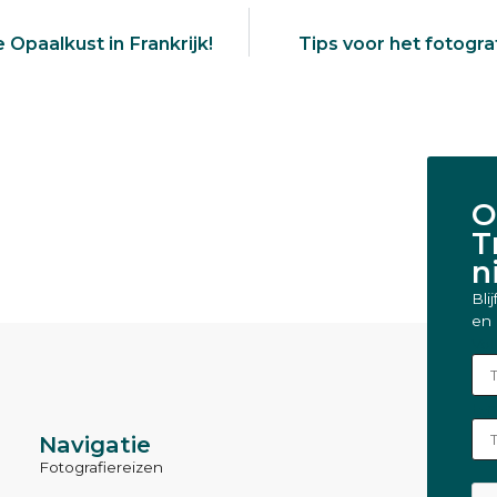
 Opaalkust in Frankrijk!
Tips voor het fotograf
O
T
n
Bli
en 
Vol
E-m
Navigatie
Fotografiereizen