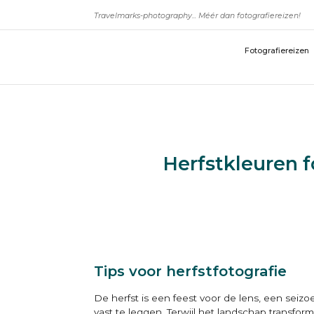
Travelmarks-photography... Méér dan fotografiereizen!
Fotografiereizen
Herfstkleuren f
Tips voor herfstfotografie
De herfst is een feest voor de lens, een seiz
vast te leggen. Terwijl het landschap transfo