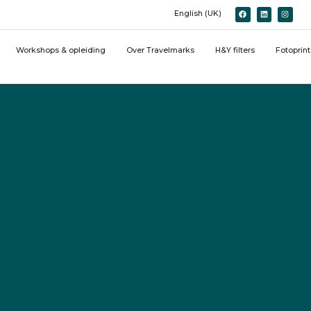
English (UK)
Workshops & opleiding
Over Travelmarks
H&Y filters
Fotoprin