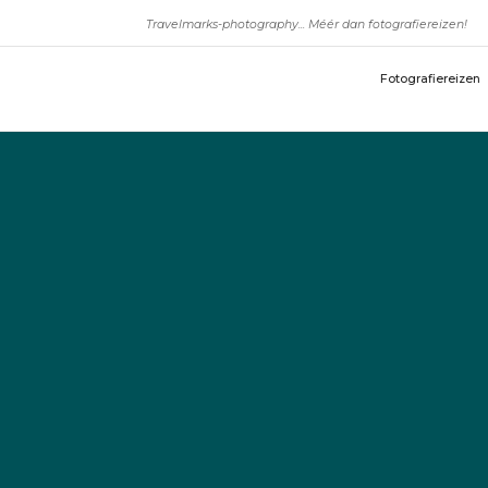
Travelmarks-photography... Méér dan fotografiereizen!
Fotografiereizen